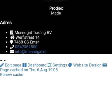
Prodjex
Made
Adres
Mennegat Trading BV
Werfstraat 14
7468 GG
Enter
0547382500
info@mennegat.nl
Edit page
Dashboard
Settings
Website Design
Page cached on Thu. 6 Aug 19:05
Renew cache